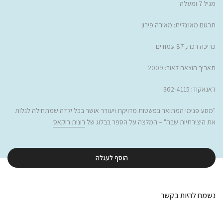
מגיל 7 ומעלה
תרגום מאנגלית: מאירה פירון
כריכה רכה, 87 עמודים
תאריך הוצאה לאור: 2009
דאנאקוד
:
362-4115
"
מסע פנימי המתואר בפשטות מדויקת ויעורר אושר בכל ילדה שמתחילה לגלות
את היצירתיות שבה
" – המלצה על הספר בבלוג של
רונית רוקאס
הוסף לעגלה
נשמח להיות בקשר