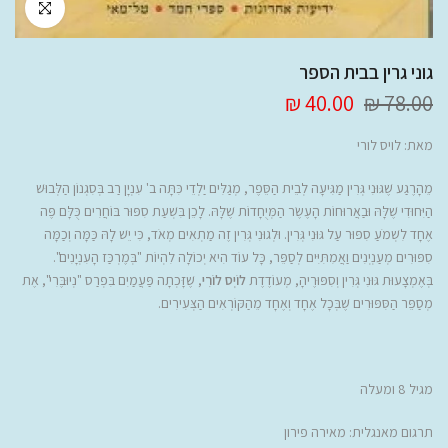
לחץ להגדלה
גוני גרין בבית הספר
40.00 ₪
78.00 ₪
מאת:
לויס לורי
מֵהָרֶגַע שֶׁגּוּנִי גְּרִין מַגִּיעָה לְבֵית הַסֵּפֶר, מְגַלִּים יַלְדֵי כִּתָּה ב' עִנְיָן רַב בְּסִגְנוֹן הַלְּבוּשׁ
הַיִּחוּדִי שֶׁלָּהּ וּבַאֲרוּחוֹת הָעֶשֶׂר הַמְּיֻחָדוֹת שֶׁלָּהּ. לָכֵן בִּשְׁעַת סִפּוּר בּוֹחֲרִים כֻּלָּם פֶּה
אֶחָד לִשְׁמֹעַ סִפּוּר עַל גּוּנִי גְּרִין. וּלְגוּנִי גְּרִין זֶה מַתְאִים מְאֹד, כִּי יֵשׁ לָהּ כַּמָּה וְכַמָּה
סִפּוּרִים מְעַנְיְנִים וַאֲמִתִּיִּים לְסַפֵּר, כָּל עוֹד הִיא יְכוֹלָה לִהְיוֹת "בְּמֶרְכַּז הָעִנְיָנִים".
בְּאֶמְצָעוּת גּוּנִי גְּרִין וְסִפּוּרֶיהָ, מְעוֹדֶדֶת
לוֹיְס לוֹרִי
, שֶׁזָּכְתָה פַּעֲמַיִם בִּפְרַס "נְיוּבֶּרִי", אֶת
מְסַפֵּר הַסִּפּוּרִים שֶׁבְּכָל אֶחָד וְאֶחָד מֵהַקּוֹרְאִים הַצְּעִירִים.
מגיל 8 ומעלה
תרגום מאנגלית: מאירה פירון