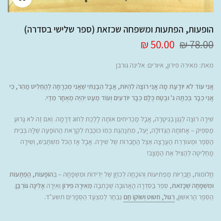
הופעות, הפתעות ומשפחה שכזאת (ספר שלישי בסדרה)
50.00 ₪
78.00 ₪
מאת:
מאירה פירון
, איורים: אלינה גורבן
אֲנִי עוֹד לֹא יוֹדַעַת מָה אֲנִי רוֹצָה לִהְיוֹת, אֲבָל הֵבַנְתִּי שֶׁאֲנִי מֻכְרָחָה לְהַחְלִיט מַהֵר, כִּי
אֲנִי כְּבָר בְּכִתָּה ג' וּבֶטַח כֻּלָּם כְּבָר יוֹדְעִים וְעוֹד מְעַט יִהְיֶה מְאֻחָר מִדַּי.
שִׁירָה רוֹצָה לְנַגֵּן בְּגִיטָרָה, אֲבָל מַכְרִיחִים אוֹתָהּ לָלֶכֶת לְחוּג דְּרָמָה. וְאִם זֶה לֹא גָּרוּעַ
מַסְפִּיק – אֲחוֹתָהּ הַגְּדוֹלָה, יָעֵל, מִתְנַהֶגֶת כְּמוֹ כּוֹכֶבֶת לִקְרַאת הַהוֹפָעָה שֶׁלָּהּ בְּבֵית
הַסֵּפֶר וּמְעוֹרֶרֶת הַעֲרָצָה אֵצֶל הַחֲבֵרוֹת שֶׁל שִׁירָה. אֲבָל אָז הַכֹּל מִשְׁתַּבֵּשׁ, וְשִׁירָה
מַחְלִיטָה לְהַצִּיל אֶת הַמַּצָּב!
חֲלוֹמוֹת, חֲבֵרֻיּוֹת מַפְתִּיעוֹת וְהוֹכָחָה לְכֹחָן שֶׁל יְדִידוּת וּמִשְׁפָּחָה – בְּ
הוֹפָעוֹת, הַפְתָּעוֹת
וּמִשְׁפָּחָה שֶׁכָּזֹאת
, סֵּפֶר בַּסִּדְרָה הָאֲהוּבָה שֶׁכָּתְבָה
מֵאִירָה פִירוֹן
וְאִיְּרָה
אָלִינָה גּוֹרְבַּן
.
הַסֵּפֶר הָרִאשׁוֹן,
רִגּוּל, חִטּוּט וְשׁוֹקוֹ חַם
נִבְחַר לְמִצְעַד הַסְּפָרִים תשע"ד.