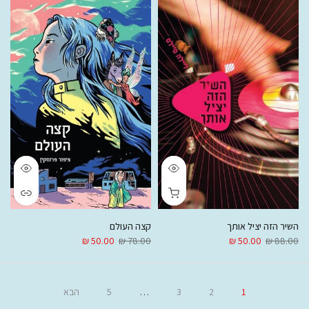
השיר הזה יציל אותך
קצה העולם
50.00 ₪
78.00 ₪
50.00 ₪
88.00 ₪
1
2
3
…
5
הבא