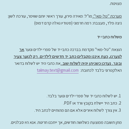
מצוינות.
מערכת "טל-מאי":
מו"ל: מאירה פירון, עורך ראשי: יותם שווימר, עורכת לשון:
ניצה פלד, מעצבת: רמה חרמוני (סטודיו גאלה קדם דפוס)
משלוח כתבי יד
הוצאת "טל-מאי" מקדמת בברכה כתבי יד של ספרי ילדים ונוער.
אך
לצערנו, כעת איננו מקבלים כתב יד חדשים לילדים. רק לנוער צעיר
ובוגר. נעדכן כשניתן יהיה לשלוח שוב.
את כתבי היד יש לשלוח בדואר
האלקטרוני בלבד לכתובת:
talmay.text@gmail.com
יש לשלוח כתבי יד של ספרי ילדים ונוער בלבד.
כתב היד יישלח בקובץ וורד או PDF.
אין צורך לשלוח איורים אלא אם הם מהותיים לכתב היד.
מתן תשובה ממוצעת כשלושה חודשים, אך ייתכנו חריגות. אנא היו סבלניים.