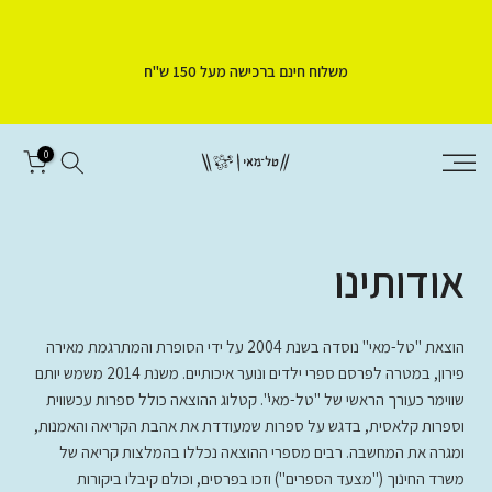
דלג
לתוכן
משלוח חינם ברכישה מעל 150 ש"ח
0
אודותינו
הוצאת "טל-מאי" נוסדה בשנת 2004 על ידי הסופרת והמתרגמת מאירה
פירון, במטרה לפרסם ספרי ילדים ונוער איכותיים. משנת 2014 משמש יותם
שווימר כעורך הראשי של "טל-מאי". קטלוג ההוצאה כולל ספרות עכשווית
וספרות קלאסית, בדגש על ספרות שמעודדת את אהבת הקריאה והאמנות,
ומגרה את המחשבה. רבים מספרי ההוצאה נכללו בהמלצות קריאה של
משרד החינוך ("מצעד הספרים") וזכו בפרסים, וכולם קיבלו ביקורות