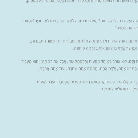
תְקֶלֶת בְּשׁוֹדְדוֹת לְבוּשׁוֹת שָׁחֹר שֶׁנִּמְלָטוֹת – וּמוֹנוֹ נֶעֱלָם. וְאִם זֶה לֹא מַסְפִּיק,
יַעֲלֶה בְּגוֹרָלוֹ שֶׁל מוֹנוֹ? הַאִם בּוֹדוֹ יִזְכֶּה לְשַׁגֵּר אֶת עַצְמוֹ לְאַרְנוּבְיָה? וְהַאִם
צִּיל אֶת הַמַּצָּב?
אוֹתָנוּ לְאֶרֶץ אַחֶרֶת וּלְהַרְפַּתְקָה מוֹתַחַת וּמְבַדֶּרֶת. זֶהוּ סִפּוּר הִתְבַּגְּרוּת,
, וּמֻגָּשׁ לַקּוֹרְאִים וְלַקּוֹרְאוֹת בִּדְרָמָה סוֹחֶפֶת.
וְיַזָּם. הוּא אוֹהֵב בִּמְיֻחָד מַסָּעוֹת וְהַרְפַּתְקָאוֹת, אֲבָל אֶת רֹב הַזְּמַן הוּא מַעֲבִיר
 יֵשׁ לוֹ בַּת זוּג אַחַת, יַלְדָּה אַחַת, חֲתוּלָה אַחַת שְׁחֹרָה, וְעוֹד אַחַת אֲפֹרָה.
בֵרָה בְּקוֹלֶקְטִיב הַקּוֹמִיקְס הַאמְדְרָאם. סְפָרִים שֶׁכָּתְבָה וְאִיְּרָה:
שָׁעוֹת;
ַיְּלָדִים
חֲתוּלִים לִמְסִירָה
.