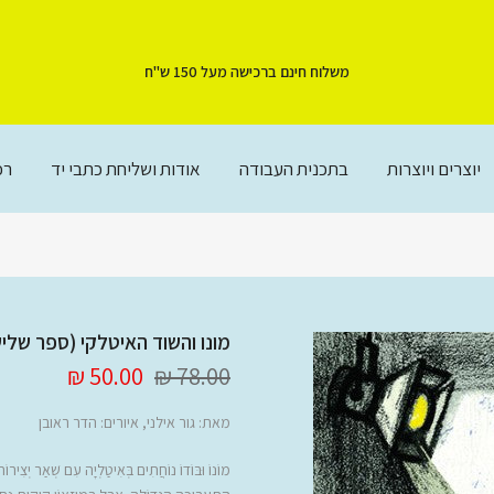
משלוח חינם ברכישה מעל 150 ש"ח
יוצרים ויוצרות
בתכנית העבודה
אודות ושליחת כתבי יד
רכ
מונו והשוד האיטלקי (ספר שלי
50.00 ₪
78.00 ₪
מאת:
גור אילני
, איורים: הדר ראובן
מוֹנוֹ וּבּוֹדוֹ נוֹחֲתִים בְּאִיטַלְיָה עִם שְׁאַר יְצִ