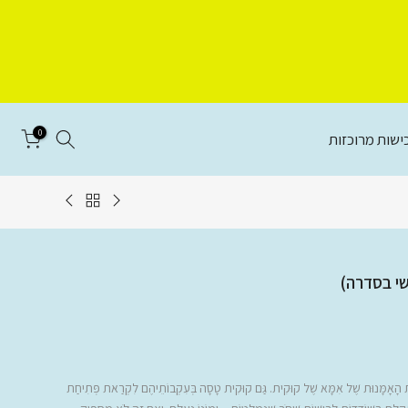
0
ישות מרוכזות
שי בסדרה)
ירוֹת הָאָמָּנוּת שֶׁל אִמָּא שֶׁל קוּקִית. גַּם קוּקִית טָסָה בְּעִקְבוֹתֵיהֶם לִקְרַאת פְּתִיחַת