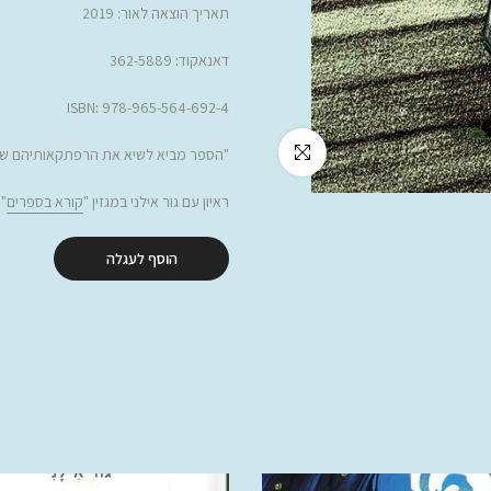
תאריך הוצאה לאור: 2019
דאנאקוד
:
362-5889
ISBN
:
978-965-564-692-4
לחץ להגדלה
"
הספר
מביא לשיא את הרפתקאותיהם של ק
ראיון עם גור אילני במגזין "
קורא בספרים
"
הוסף לעגלה