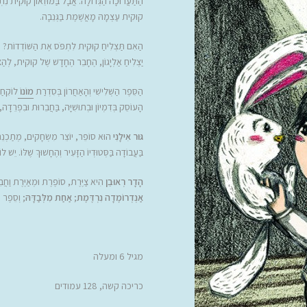
הַתַּעֲרוּכָה הַגְּדוֹלָה. אֲבָל בַּמּוּזֵאוֹן קוּקִית נִ
קוּקִית עַצְמָהּ מָאֳשֶׁמֶת בַּגְּנֵבָה.
הַאִם תַּצְלִיחַ קוּקִית לִתְפֹּס אֶת הַשּׁוֹדְדוֹת? מָה 
יַצְלִיחַ אַלְיָגוֹן, הֶחָבֵר הֶחָדָשׁ שֶׁל קוּקִית, לְהַ
הַסֵּפֶר הַשְּׁלִישִׁי וְהָאַחֲרוֹן בְּסִדְרַת
מוֹנוֹ
לוֹקֵחַ 
הָעוֹסֵק בְּדִמְיוֹן וּבְתוּשִׁיָּה, בַּחֲבֵרוּת וּבִפְרֵדָה
גּוּר אִילָנִי
הוּא סוֹפֵר, יוֹצֵר מִשְׂחָקִים, מְתַכְנֵת 
בַּעֲבוֹדָה בַּסְּטוּדְיוֹ הַזָּעִיר וְהֶחָשׁוּךְ שֶׁלּוֹ.
הָדָר רְאוּבֵן
הִיא צַיֶּרֶת, סוֹפֶרֶת וּמְאַיֶּרֶת וַחֲ
אַנְדְרוֹמֶדָה נִרְדֶּמֶת
;
אַחַת מִלְּבַדָּהּ
; וְסֵפֶר ה
מגיל 6 ומעלה
כריכה קשה, 128 עמודים