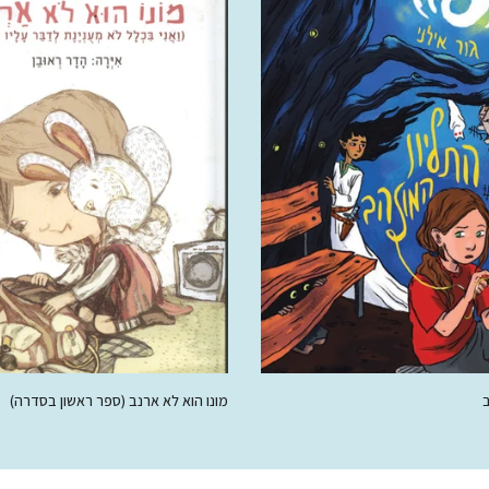
ב
מונו הוא לא ארנב (ספר ראשון בסדרה)
50.00 ₪
78.00 ₪
50.