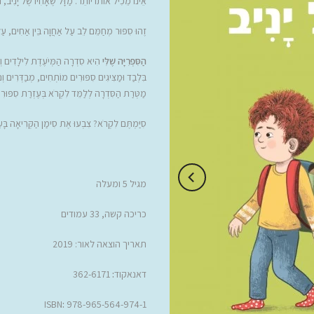
אֵינוֹ מֵכִיל אוֹתוֹ יוֹתֵר. מַזָּל שֶׁאָחִיו שֶׁל יָנִיב, נ
זֶהוּ סִפּוּר מְחַמֵּם לֵב עַל אַחֲוָה בֵּין אַחִים, ע
הַסִּפְרִיָּה שֶׁלִּי
הִיא סִדְרָה הַמְּיֹעֶדֶת לִילָדִים וְל
בִּלְבַד וּמַצִּיגִים סִפּוּרִים מוֹתְחִים, מְבַדְּרִים וְנ
מַטְּרַת הַסִּדְרָה לְלַמֵּד לִקְרֹא בְּעֶזְרַת סִפּוּרִ
סִיַּמְתֶּם לִקְרֹא? צִבְעוּ אֶת סִימַן הַקְּרִיאָה בָּעַ
מגיל 5 ומעלה
כריכה קשה, 33 עמודים
תאריך הוצאה לאור: 2019
דאנאקוד
:
362-6171
ISBN
:
978-965-564-974-1