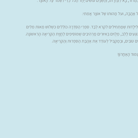
ִמְרוֹד, בָּא לְעֶזְרָתוֹ, וְהַשְּׁנַיִם עוֹשִׂים יַחַד הַכֹּל כְּדֵי לִשְׁמֹר עַל הָאוֹצָר.
ַל אַהֲבָה, ועל מַהוּתוֹ שֶׁל אוֹצָר אֲמִתִּי.
ִילָדוֹת שֶׁמַּתְחִילִים לִקְרֹא לְבַד. סִפְרֵי הַסִּדְרָה כּוֹלְלִים כִּשְׁלֹושׁ מֵאוֹת מִלִּים
וֹגְעִים לַלֵּב, מְלֻוִּים בְּאִיּוּרִים מַרְהִיבִים שֶׁמּוֹסִיפִים לַחֲוָיַת הַקְּרִיאָה הָרִאשׁוֹנָה.
ים טוֹבִים, וּבְמַקְבִּיל לְעוֹדֵד אֶת אַהֲבַת הַסִּפְרוּת וְהַקְּרִיאָה.
מּוּד הָאַחֲרוֹן!