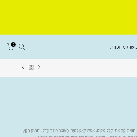
0
ישות מרוכזות
וּא לוֹקֵחַ אִתּוֹ לְכָל מָקוֹם, אֲפִלּוּ לָאַמְבַּטְיָה. הָאוֹצָר הוֹלֵךְ וְגָדֵל, וְהַתִּיק הַקָּטָן