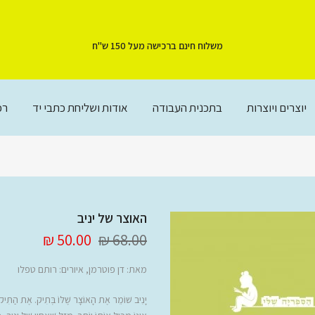
משלוח חינם ברכישה מעל 150 ש"ח
יוצרים ויוצרות
בתכנית העבודה
אודות ושליחת כתבי יד
רכ
האוצר של יניב
50.00 ₪
68.00 ₪
מאת:
דן פוטרמן
, איורים: רותם טפלו
יָנִיב שׁוֹמֵר אֶת הָאוֹצָר שֶׁלּוֹ בְּתִיק. אֶת הַתִּיק ה