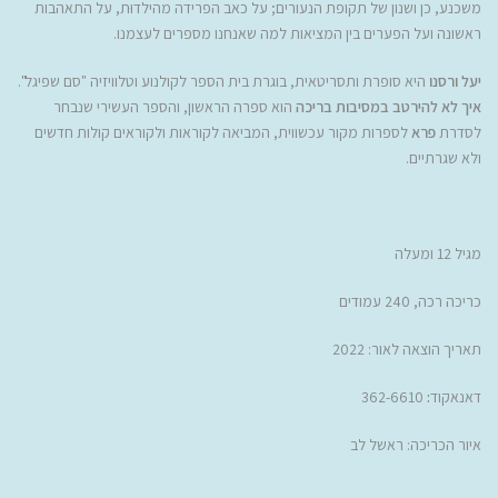
משכנע, כן ושנון של תקופת הנעורים; על כאב הפרידה מהילדוּת, על התאהבות
ראשונה ועל הפערים בין המציאות למה שאנחנו מספרים לעצמנו.
יעל ורסנו
היא סופרת ותסריטאית, בוגרת בית הספר לקולנוע וטלוויזיה "סם שפיגל".
איך לא להירטב במסיבות בריכה
הוא ספרה הראשון, והספר העשירי שנבחר
לסדרת
פרא
לספרות מקור עכשווית, המביאה לקוראות ולקוראים קולות חדשים
ולא שגרתיים.
מגיל 12 ומעלה
כריכה רכה, 240 עמודים
תאריך הוצאה לאור: 2022
דאנאקוד
:
362-6610
איור הכריכה: ראשל לב