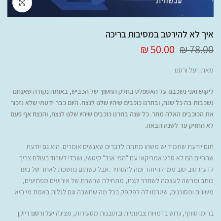
לחץ להגדלה
איך לא להירטב במסיבות בריכה
50.00 ₪
78.00 ₪
מאת: יעל ורסנו
ליקוש ואני נשכבנו על האספלט בחלק החשוך של הכביש, באותה נקודה שאנחנו
נשכבות בה כל שנה, ובחרנו כוכבים שיהיו שלנו לנצח. היום כבר ידעתי שלא נזכור
את הכוכבים האלה מחר. כל שנה בחרנו כוכבים שיהיו שלנו לנצח, והנצח אף פעם
לא החזיק עד לשנה הבאה.
תום יודעת שתמיד יש משהו מתחת לדברים שאנשים אומרים. היא גם יודעת
שהחיים הם לא סרט אמריקאי עם "הפי אנד" קיטשי, ושכדי לשרוד בעולם צריך
לדעת טוב-טוב ממי להיזהר ומה להסתיר. אבל כשתום נחשפת לאתר של נוער
כותב ומרשה לעצמה לשחרר קצת, מתחילה שרשרת של אירועים מפתיעים,
משונים ומסוכנים, שיגרמו לה לפקפק בכל מה שחשבה וגם לגלות באמת מי היא.
ברומן סוחף, גדוש בדמויות צבעוניות ובתובנות מסעירות, מציגה
יעל ורסנו
דיוקן