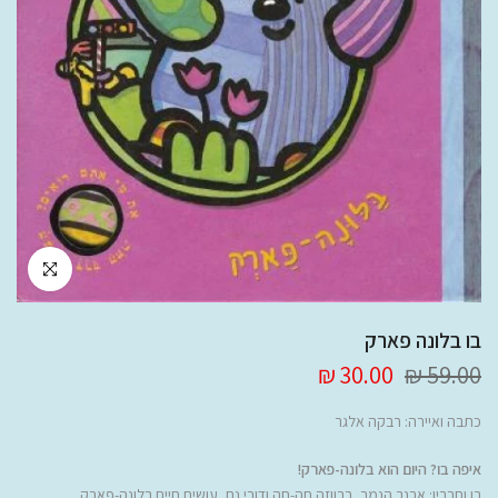
לחץ להגדלה
בו בלונה פארק
30.00 ₪
59.00 ₪
כתבה ואיירה:
רבקה אלגר
איפה בו? היום הוא בלונה-פארק!
בו וחבריו: אבנר הנמר, ברווזה חה-חה ודובי נם, עושים חיים בלונה-פארק.