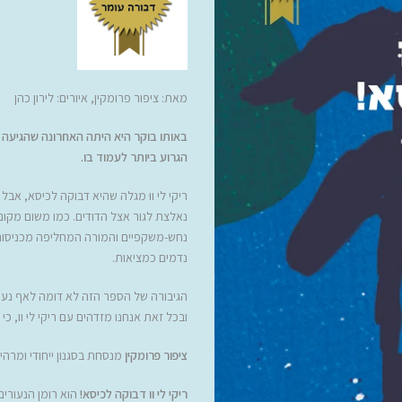
מאת:
ציפור פרומקין,
איורים: לירון כהן
באותו בוקר היא היתה האחרונה שהגיעה 
הגרוע ביותר לעמוד בו.
ריקי לי ווּ מגלה שהיא דבוקה לכיסא, אב
נאלצת לגור אצל הדודים. כמו משום מקום
נחש-משקפיים והמורה המחליפה מכניסות
נדמים כמציאות.
הגיבורה של הספר הזה לא דומה לאף נער
ובכל זאת אנחנו מזדהים עם ריקי לי וו, כי
ציפור פרומקין
מנסחת בסגנון ייחודי ומרהי
ריקי לי וו דבוקה לכיסא!
הוא רומן הנעורי