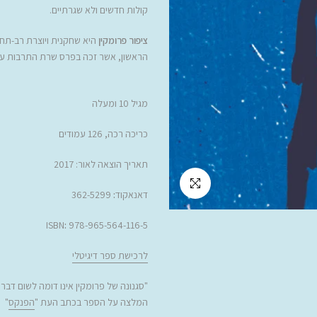
קולות חדשים ולא שגרתיים.
ציפור פרומקין
היא שחקנית ויוצרת רב-תחו
הראשון, אשר זכה בפרס שרת התרבות על 
מגיל 10 ומעלה
כריכה רכה, 126 עמודים
תאריך הוצאה לאור: 2017
לחץ להגדלה
דאנאקוד
:
362-5299
ISBN
:
978-965-564-116-5
לרכישת ספר דיגיטלי
"
סגנונה של
פרומקין
אינו דומה לשום דבר 
המלצה על הספר בכתב העת "
הפנקס
"