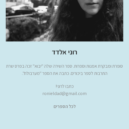
רוני אלדד
סופרת ומבקרת אמנות וספרות. ספר השירה שלה "יבוא" זכה בפרס שרת
התרבות לספר ביכורים. כתבה את הספר "מערבולת".
כתבו לרוני!
ronieldad@gmail.com
לכל הספרים