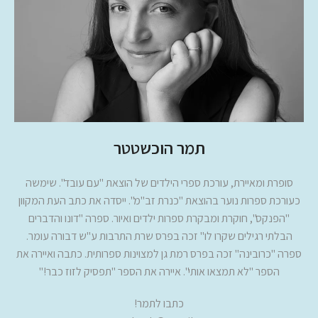
תמר הוכשטטר
סופרת ומאיירת, עורכת ספרי הילדים של הוצאת "עם עובד". שימשה
כעורכת ספרות נוער בהוצאת "כנרת זב"מ". ייסדה את כתב העת המקוון
"הפנקס", חוקרת ומבקרת ספרות ילדים ואיור. ספרה "דונו והדברים
הבלתי רגילים שקרו לו" זכה בפרס שרת התרבות ע"ש דבורה עומר.
ספרה "כרובינה" זכה בפרס רמת גן למצוינות ספרותית. כתבה ואיירה את
הספר "לא תמצאו אותי". איירה את הספר "תפסיק לזוז כבר!"
כתבו לתמר!