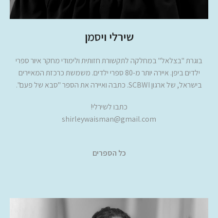
שירלי ויסמן
בוגרת "בצלאל" במחלקה לתקשורת חזותית ולימודי מחקר איור ספרי
ילדים ביפן. איירה יותר מ-80 ספרי ילדים. משמשת כרכזת המאיירים
בישראל, של ארגון SCBWI. כתבה ואיירה את הספר "סבא של פעם".
כתבו לשירלי!
shirleywaisman@gmail.com
כל הספרים