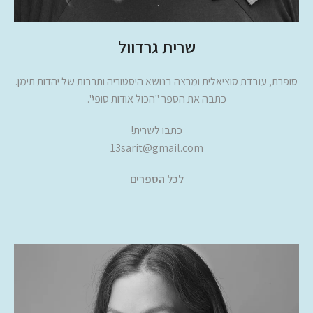
שרית גרדוול
סופרת, עובדת סוציאלית ומרצה בנושא היסטוריה ותרבות של יהדות תימן.
כתבה את הספר "הכול אודות סופי".
כתבו לשרית!
13sarit@gmail.com
לכל הספרים