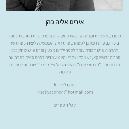
איריס אליה כהן
סופרת, משוררת ומנחת סדנאות כתיבה.זוכת פרס שרת התרבות לספר
ביכורים, פרס רמת גן לספרות, פרס ראש הממשלה ליצירה, פרס שר
התרבות ע"ש דבורה עומר לספר ילדים מצטיין ופרס ע"ש יצחק נבון.
ספריה "דושינקא, נשמה" ו"גלבי" היו מועמדים לפרס ספיר. כתבה את
סדרת ספרי "סבתא טורבו" ו"היום הגדול של סימצ'י" שנבחר לספריית
פיג'מה.
כתבו לאיריס!
iriseliyacohen@hotmail.com
לכל הספרים