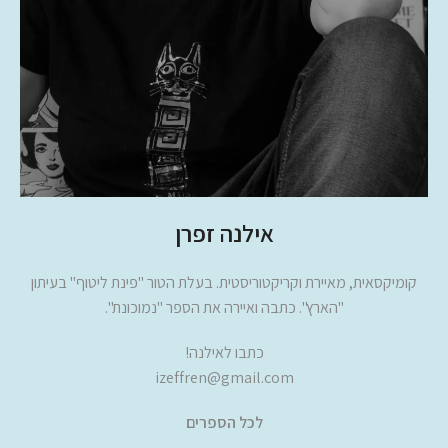
אילנה זפרן
קומיקסאית, מאיירת וקריקטוריסטית. בעלת הטור "פינת ליטוף" בעיתון
"הארץ". כתבה ואיירה את הספר "נמוכונת".
כתבו לאילנה!
izeffren@gmail.com
לכל הספרים