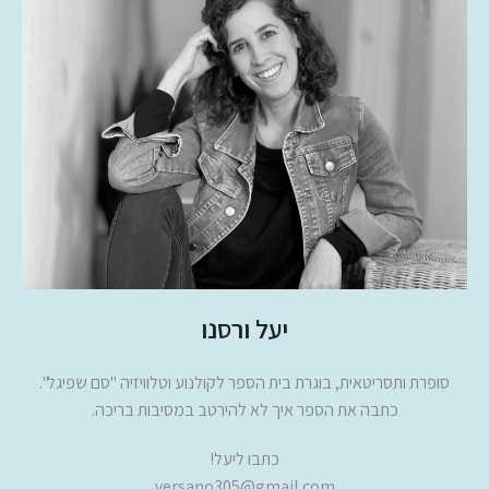
יעל ורסנו
סופרת ותסריטאית, בוגרת בית הספר לקולנוע וטלוויזיה "סם שפיגל".
כתבה את הספר איך לא להירטב במסיבות בריכה.
כתבו ליעל!
versano305@gmail.com