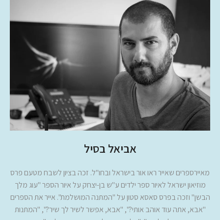
אביאל בסיל
מאיירספרים שאייר ראו אור בישראל ובחו"ל. זכה בציון לשבח מטעם פרס
מוזיאון ישראל לאיור ספר ילדים ע"ש בן-יצחק על איור הספר "עוג מלך
הבשן" וזכה בפרס סאסא סטון על "המתנה המושלמת". אייר את הספרים
"אבא, אתה עוד אוהב אותי?", "אבא, אפשר לשיר לך שיר?", "המתנות