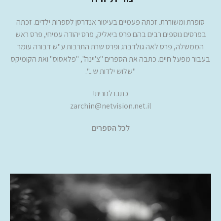
סופרת ומשוררת. זכתה פעמיים בעיטור אנדרסן לספרות ילדים. זכתה
בפרסים נוספים רבים בהם פרס ביאליק, פרס יהודה עמיחי, פרס ראש
הממשלה, פרס לאה גולדברג ופרס שרת התרבות ע"ש דבורה עומר
בעבור מפעל חיים. כתבה את הספרים "צ'יינה", "פלאסוס" ואת הקומיקס
"שלוש ילדות ש...".
כתבו לנורית!
zarchin@netvision.net.il
לכל הספרים