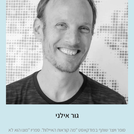
גור אילני
סופר ויוצר שותף בפודקאסט "מה קוראות האיילות". ספריו "מונו הוא לא