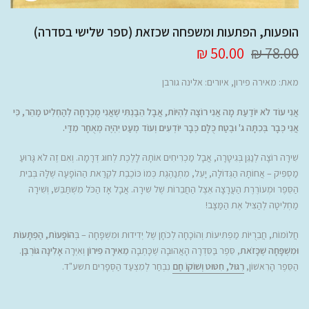
הופעות, הפתעות ומשפחה שכזאת (ספר שלישי בסדרה)
50.00 ₪
78.00 ₪
מאת:
מאירה פירון
, איורים: אלינה גורבן
אֲנִי עוֹד לֹא יוֹדַעַת מָה אֲנִי רוֹצָה לִהְיוֹת, אֲבָל הֵבַנְתִּי שֶׁאֲנִי מֻכְרָחָה לְהַחְלִיט מַהֵר, כִּי
אֲנִי כְּבָר בְּכִתָּה ג' וּבֶטַח כֻּלָּם כְּבָר יוֹדְעִים וְעוֹד מְעַט יִהְיֶה מְאֻחָר מִדַּי.
שִׁירָה רוֹצָה לְנַגֵּן בְּגִיטָרָה, אֲבָל מַכְרִיחִים אוֹתָהּ לָלֶכֶת לְחוּג דְּרָמָה. וְאִם זֶה לֹא גָּרוּעַ
מַסְפִּיק – אֲחוֹתָהּ הַגְּדוֹלָה, יָעֵל, מִתְנַהֶגֶת כְּמוֹ כּוֹכֶבֶת לִקְרַאת הַהוֹפָעָה שֶׁלָּהּ בְּבֵית
הַסֵּפֶר וּמְעוֹרֶרֶת הַעֲרָצָה אֵצֶל הַחֲבֵרוֹת שֶׁל שִׁירָה. אֲבָל אָז הַכֹּל מִשְׁתַּבֵּשׁ, וְשִׁירָה
מַחְלִיטָה לְהַצִּיל אֶת הַמַּצָּב!
חֲלוֹמוֹת, חֲבֵרֻיּוֹת מַפְתִּיעוֹת וְהוֹכָחָה לְכֹחָן שֶׁל יְדִידוּת וּמִשְׁפָּחָה – בְּ
הוֹפָעוֹת, הַפְתָּעוֹת
וּמִשְׁפָּחָה שֶׁכָּזֹאת
, סֵּפֶר בַּסִּדְרָה הָאֲהוּבָה שֶׁכָּתְבָה
מֵאִירָה פִירוֹן
וְאִיְּרָה
אָלִינָה גּוֹרְבַּן
.
הַסֵּפֶר הָרִאשׁוֹן,
רִגּוּל, חִטּוּט וְשׁוֹקוֹ חַם
נִבְחַר לְמִצְעַד הַסְּפָרִים תשע"ד.