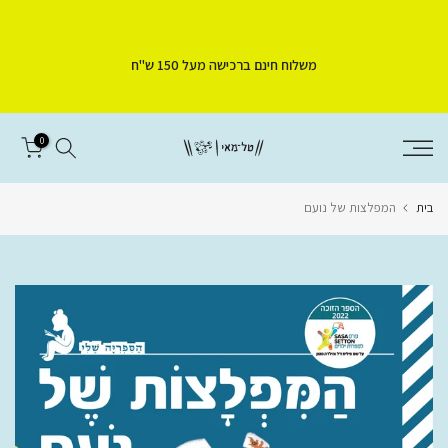
דלג
לתוכן
משלוח חינם ברכישה מעל 150 ש"ח
0
בית
המפלצות של נועם