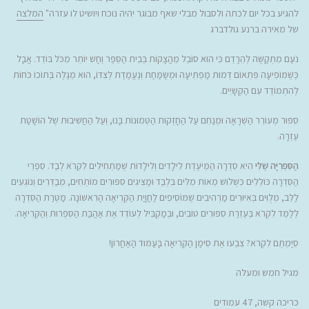
להגיע בכל יום לכתה ולסבול מבלי שאף מבוגר יהיה נוכח ויושיט לו עזרה"
המלצה
של מאירה ברנע גולדברג
נֹעַם מִתְקַשֶּׁה לְהֵרָדֵם כִּי הוּא סוֹבֵל מֵהֲצָקוֹת בְּבֵית הַסֵּפֶר וְחָשׁ יוֹתֵר מִכֹּל בּוֹדֵד. אֲבָל
כְּשֶׁמּוֹפִיעָה פִּתְאוֹם דְּמוּת מַפְתִּיעָה וּמְשַׂמַּחַת וְנֶעֱמֶדֶת לְצִדּוֹ, הוּא מְגַלֶּה בְּתוֹכוֹ כֹּחוֹת
לְהִתְמוֹדֵד עִם הַקְּשָׁיִים.
סִפּוּר מְעוֹרֵר הַשְׁרָאָה וּמְנַחֵם עַל הַחָזְקוֹת הַטְּמוּנוֹת בָּנוּ, וְעַל הַחֲשִׁיבוּת שֶׁל הוֹשָׁטַת
עֶזְרָה.
הַסִּפְרִיָּה שֶׁלִּי
הִיא סִדְרָה הַמְּיֹעֶדֶת לִילָדִים וְלִילָדוֹת שֶׁמַּתְחִילִים לִקְרֹא לְבַד. סִפְרֵי
הַסִּדְרָה כּוֹלְלִים כִּשְׁלֹושׁ מֵאוֹת מִלִּים בִּלְבַד וּמַצִּיגִים סִפּוּרִים מוֹתְחִים, מְבַדְּרִים וְנוֹגְעִים
לַלֵּב, מְלֻוִּים בְּאִיּוּרִים מַרְהִיבִים שֶׁמּוֹסִיפִים לַחֲוָיַת הַקְּרִיאָה הָרִאשׁוֹנָה. מַטְּרַת הַסִּדְרָה
לְלַמֵּד לִקְרֹא בְּעֶזְרַת סִפּוּרִים טוֹבִים, וּבְמַקְבִּיל לְעוֹדֵד אֶת אַהֲבַת הַסִּפְרוּת וְהַקְּרִיאָה.
סִיַּמְתֶּם לִקְרֹא? צִבְעוּ אֶת סִימַן הַקְּרִיאָה בָּעַמּוּד הָאַחֲרוֹן!
מגיל חמש ומעלה
כריכה קשה, 47 עמודים