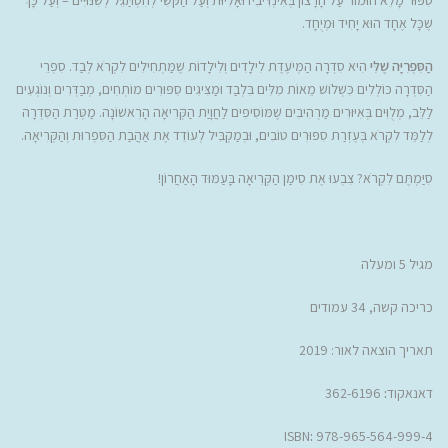
סִפּוּר מָלֵא הוּמוֹר עַל הָרָצוֹן בְּאִינְדִּיבִידוּאָלִיּוּת וְעַל הַקֹּשִׁי לְהִסְתַּגֵּל לְשִׁנּוּיִים – וְעַל כָּךְ
שֶׁכָּל אֶחָד הוּא יָחִיד וּמְיֻחָד.
הַסִּפְרִיָּה שֶׁלִּי
הִיא סִדְרָה הַמְּיֹעֶדֶת לִילָדִים וְלִילָדוֹת שֶׁמַּתְחִילִים לִקְרֹא לְבַד. סִפְרֵי
הַסִּדְרָה כּוֹלְלִים כִּשְׁלֹושׁ מֵאוֹת מִלִּים בִּלְבַד וּמַצִּיגִים סִפּוּרִים מוֹתְחִים, מְבַדְּרִים וְנוֹגְעִים
לַלֵּב, מְלֻוִּים בְּאִיּוּרִים מַרְהִיבִים שֶׁמּוֹסִיפִים לַחֲוָיַת הַקְּרִיאָה הָרִאשׁוֹנָה. מַטְּרַת הַסִּדְרָה
לְלַמֵּד לִקְרֹא בְּעֶזְרַת סִפּוּרִים טוֹבִים, וּבְמַקְבִּיל לְעוֹדֵד אֶת אַהֲבַת הַסִּפְרוּת וְהַקְּרִיאָה.
סִיַּמְתֶּם לִקְרֹא? צִבְעוּ אֶת סִימַן הַקְּרִיאָה בָּעַמּוּד הָאַחֲרוֹן!
מגיל 5 ומעלה
כריכה קשה, 34 עמודים
תאריך הוצאה לאור: 2019
דאנאקוד
:
362-6196
ISBN
:
978-965-564-999-4