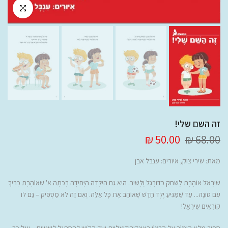
לחץ להגדלה
זה השם שלי!
50.00 ₪
68.00 ₪
מאת:
שירי צוק
, איורים: ענבל אבן
שִׁירְאֵל אוֹהֶבֶת לְשַׂחֵק כַּדּוּרֶגֶל וְלָשִׁיר. הִיא גַּם הַיַּלְדָּה הַיְּחִידָה בְּכִתָּה א' שֶׁאוֹהֶבֶת כָּרִיךְ
עִם טוּנָה... עַד שֶׁמַּגִּיעַ יֶלֶד חָדָשׁ שֶׁאוֹהֵב אֶת כָּל אֵלֶּה. וְאִם זֶה לֹא מַסְפִּיק – גַּם לוֹ
קוֹרְאִים שִׁירְאֵל!