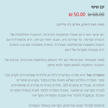
יום שישי
50.00 ₪
68.00 ₪
מאת: מאירה פירון, איורים: ג'ני מייליכוב
יום שישי הוא היום שאליו מתנקזות הציפיות, הרצונות והחלומות של
גיבורת הסיפור. עד שהיום יגיע, ואבא יחזור הביתה, היא מתמודדת עם
דאגות וחששות שהמלחמה מעוררת. בעזרת משפחה וסביבה תומכת
היא מוצאת מקורות של רוגע.
סִפּוּר אקטואלי ואוניברסלי גם יחד העוסק בתחושות מורכבות, ובכוחן של
האהבה והתקווה לשמש מקור לכוח וחוסן.
הַסִּפְרִיָּה שֶׁלִּי
הִיא סִדְרָה הַמְּיֹעֶדֶת לִילָדִים וְלִילָדוֹת שֶׁמַּתְחִילִים לִקְרֹא לְבַד.
סִפְרֵי הַסִּדְרָה כּוֹלְלִים כִּשְׁלֹושׁ מֵאוֹת מִלִּים בִּלְבַד וּמַצִּיגִים סִפּוּרִים
מוֹתְחִים, מְבַדְּרִים וְנוֹגְעִים לַלֵּב, מְלֻוִּים בְּאִיּוּרִים מַרְהִיבִים שֶׁמּוֹסִיפִים
לַחֲוָיַת הַקְּרִיאָה הָרִאשׁוֹנָה. מַטְּרַת הַסִּדְרָה לְלַמֵּד לִקְרֹא בְּעֶזְרַת סִפּוּרִים
טוֹבִים, וּבְמַקְבִּיל לְעוֹדֵד אֶת אַהֲבַת הַסִּפְרוּת וְהַקְּרִיאָה.
סִיַּמְתֶּם לִקְרֹא? צִבְעוּ אֶת סִימַן הַקְּרִיאָה בָּעַמּוּד הָאַחֲרוֹן!