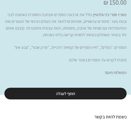
150.00 ₪
מארז ספרי ג'ני וולנטיין
כולל את ארבעת הספרים שכתבה הסופרת האהובה לבני
ובנות נוער. סיפורים עכשוויים, שמיטיבים לתאר את העולם הרגשי של הנעורים ואת
ההתמודדות עם סוגיות של אהבה, משפחה, זהות עצמית והתבגרות
. קיבצנו אותם
יחד במחיר משתלם במיוחד לחוויית קריאה בלתי נשכחת.
הספרים: "נמלים", "חייו הסודיים של קסיאל רודנייט", "מרק שבור", "צבע אש"
(תוכלו לקרוא על הספרים באתר שלנו)
המשלוח חינם!
הוסף לעגלה
נשמח להיות בקשר