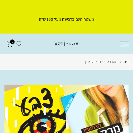
דלג
לתוכן
משלוח חינם ברכישה מעל 150 ש"ח
0
בית
מארז ספרי ג'ני וולנטיין