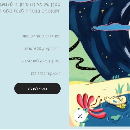
סִפְרָן שֶׁל מֵאִירָה פִירוֹן וְהִילָה נוֹעַם
הַקְּטַנְטַנִּים בְּבִטְחָה לִשְׁנַת חֲלוֹמו
ספר קרטון קשיח לפעוטות
כריכה קשה, 20 עמודים
תאריך הוצאה לאור: 2024
דאנאקוד
:
755-1012
הוסף לעגלה
לחץ להגדלה