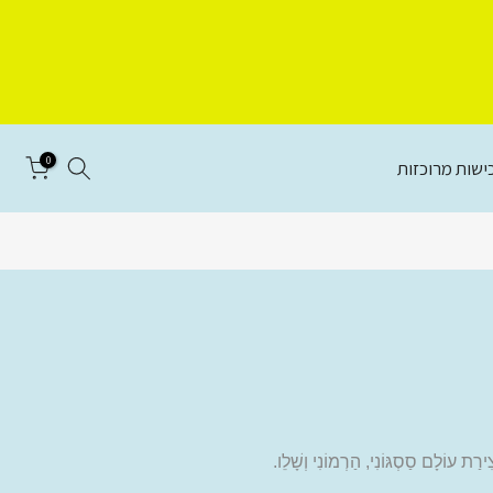
0
ישות מרוכזות
ירַת עוֹלָם סַסְגּוֹנִי, הַרְמוֹנִי וְשָׁלֵו
.