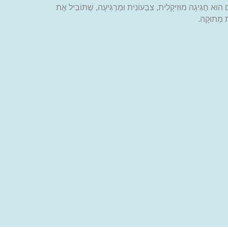
 הוּא חֲגִיגָה מוּזִיקָלִית, צִבְעוֹנִית וּמַרְגִּיעָה, שֶׁתּוֹבִיל אֶת
ֹת מְתוּקָה
.