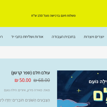
משלוח חינם ברכישה מעל 150 ש"ח
יוצרים ויוצרות
בתכנית העבודה
אודות ושליחת כתבי יד
רכ
עולם חלם (ספר קרטון)
50.00 ₪
68.00 ₪
מאת: מאירה פירון, איורים: הילה נועם
הַצְּבָעִים הַשּׁוֹנִים חוֹבְרִים יַחְדָּו לִיצִ