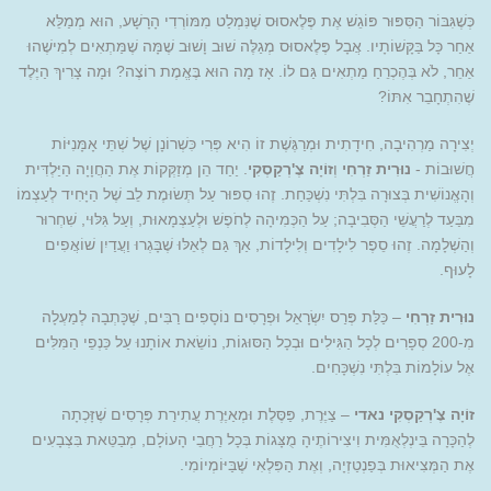
כְּשֶׁגִּבּוֹר הַסִּפּוּר פּוֹגֵשׁ אֶת פֶּלֶאסוּס שֶׁנִּמְלַט מִמּוֹרְדִי הָרָשָׁע, הוּא מְמַלֵּא
אַחַר כָּל בַּקָּשׁוֹתָיו. אֲבָל פֶּלֶאסוּס מְגַלֶּה שׁוּב וָשׁוּב שֶׁמָּה שֶׁמַּתְאִים לְמִישֶׁהוּ
אַחֵר, לֹא בְּהֶכְרֵחַ מַתְאִים גַּם לוֹ. אָז מָה הוּא בֶּאֱמֶת רוֹצֶה? וּמָה צָרִיךְ הַיֶּלֶד
שֶׁהִתְחָבֵר אִתּוֹ?
יְצִירָה מַרְהִיבָה, חִידָתִית וּמְרַגֶּשֶׁת זוֹ הִיא פְּרִי כִּשְׁרוֹנָן שֶׁל שְׁתֵּי אָמָּנִיּוֹת
חֲשׁוּבוֹת -
נוּרִית זַרְחִי
וְ
זוֹיָה
צֶ'רְקַסְקִי
. יַחַד הֵן מְזַקְּקוֹת אֶת הַחֲוָיָה הַיַּלְדִּית
וְהָאֱנוֹשִׁית בְּצוּרָה בִּלְתִּי נִשְׁכַּחַת. זֶהוּ סִפּוּר עַל תְּשׂוּמֶת לֵב שֶׁל הַיָּחִיד לְעַצְמוֹ
מִבַּעַד לְרַעֲשֵׁי הַסְּבִיבָה; עַל הַכְּמִיהָה לְחֹפֶשׁ וּלְעַצְמָאוּת, וְעַל גִּלּוּי, שִׁחְרוּר
וְהַשְׁלָמָה. זֶהוּ סֵפֶר לִילָדִים וְלִילָדוֹת, אַךְ גַּם לְאֵלּוּ שֶׁבָּגְרוּ וַעֲדַיִן שׁוֹאֲפִים
לָעוּף.
נוּרִית זַרְחִי
– כַּלַּת פְּרַס יִשְׂרָאֵל וּפְרָסִים נוֹסָפִים רַבִּים, שֶׁכָּתְבָה לְמַעְלָה
מִ-200 סְפָרִים לְכָל הַגִּילִים וּבְכָל הַסּוּגוֹת, נוֹשֵׂאת אוֹתָנוּ עַל כַּנְפֵי הַמִּלִּים
אֶל עוֹלָמוֹת בִּלְתִּי נִשְׁכָּחִים.
זוֹיָה צֶ'רְקַסְקִי
נאדי
– צַיֶּרֶת, פַּסֶּלֶת וּמְאַיֶּרֶת עֲתִירַת פְּרָסִים שֶׁזָּכְתָה
לְהַכָּרָה בֵּינְלְאֻמִּית וִיצִירוֹתֶיהָ מֻצָּגוֹת בְּכָל רַחֲבֵי הָעוֹלָם, מְבַטֵּאת בִּצְבָעִים
אֶת הַמְּצִיאוּת בְּפַנְטַזְיָה, וְאֶת הַפִּלְאִי שֶׁבַּיּוֹמְיוֹמִי.