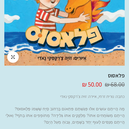
לחץ להגדלה
פלאסוס
50.00 ₪
68.00 ₪
כתבה: נורית זרחי, איירה: זויה צ'רקסקי נאדי
מָה הֲיִיתֶם עוֹשִׂים אִלּוּ פְּגַשְׁתֶּם פִּתְאוֹם בָּרְחוֹב סְיָח שֶׁשְּׁמוֹ פֶּלֶאסוּס?
הֲיִיתֶם מְשׂוֹחֲחִים אִתּוֹ? מְלַקְּקִים אִתּוֹ גְּלִידָה? מְתוֹפְפִים אִתּוֹ בְּתֹף? וְאוּלַי
הֲיִיתֶם מְנַסִּים לָעוּף יַחַד בַּשָּׁמַיִם, גָּבוֹהַּ מֵעַל הַיָּם?