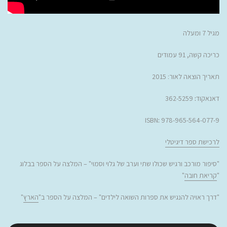
מגיל 7 ומעלה
כריכה קשה, 91 עמודים
תאריך הוצאה לאור: 2015
דאנאקוד
:
362-5259
ISBN
:
978-965-564-077-9
לרכישת ספר דיגיטלי
"
סיפור מורכב ורגיש שכולו שתי וערב של גלוי וסמוי
" –
המלצה על הספר בבלוג
"
קריאת חובה
"
"
דרך ראויה להנגיש את ספרות השואה לילדים
" – המלצה על הספר ב"
הארץ
"