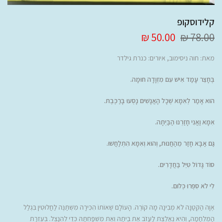
קלידוסקופ
50.00 ₪
78.00 ₪
מאת:
חוה ניסימוב
, איורים: כנרת גילדר
בֶּחָצֵר עָמַד אִישׁ עִם מִזְוָדָה חוּמָה.
הוּא אָמַר לְאִמָּא שֶׁכָּל הָאֲנָשִׁים נָסְעוּ בָּרַכֶּבֶת.
אִמָּא וַאֲנִי חָזַרְנוּ הַבַּיְתָה.
גַּם אַבָּא חָזַר מֵהַחֲנוּת, וְהוּא וְאִמָּא הִתְלַחֲשׁוּ.
סוֹד גָּדוֹל טִיֵּל בַּחֲדָרִים.
לִי לֹא סִפְּרוּ כְּלוּם.
אֶוָה הַקְּטַנָּה לֹא מְבִינָה מָה קוֹרֶה. הָעוֹלָם שֶׁאוֹתוֹ הִכִּירָה מִשְׁתַּנֶּה לַחֲלוּטִין בִּגְלַל
הַמִּלְחָמָה, וְהִיא נֶאֱלֶצֶת לַעֲזֹב אֶת בֵּיתָהּ וְאֶת מִשְׁפַּחְתָּהּ כְּדֵי לְהִנָּצֵל. בְּעֶזְרַת