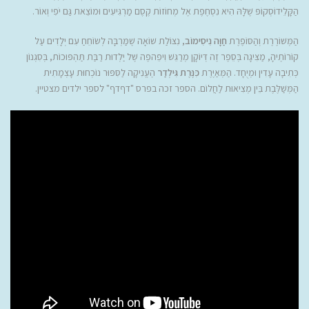
הַקָּלֵידוֹסְקוֹפּ שֶׁלָּהּ הִיא נִסְחֶפֶת אֶל מְחוֹזוֹת קֶסֶם מַרְגִּיעִים וּמוֹצֵאת גַּם יֹפִי וְאוֹר.
הַמְּשׁוֹרֶרֶת וְהַסּוֹפֶרֶת
חַוָּה נִיסִימוֹב
, נִצּוֹלַת שׁוֹאָה שֶׁמַּרְבָּה לְשׂוֹחֵחַ עִם יְלָדִים עַל
קוֹרוֹתֶיהָ, מַצִּיגָה בְּסֵפֶר זֶה דְּיוֹקָן מְרַגֵּשׁ וִיפֵהפֶה שֶׁל יַלְדוּת רַבַּת תַּהְפּוּכוֹת, בְּסִגְנוֹן
כְּתִיבָה עָדִין וּמְיֻחָד. הַמְּאַיֶּרֶת
כִּנֶּרֶת גִּילְדַר
הֶעֱנִיקָה לַסִּפּוּר נוֹכְחוּת עָצְמָתִית
הַמְּשַׁלֶּבֶת בֵּין מְצִיאוּת לַחֲלוֹם. הספר זכה בפרס "דףדף" לספר ילדים מצטיין.