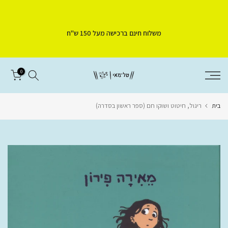
דלג
לתוכן
משלוח חינם ברכישה מעל 150 ש"ח
0
בית
ריגול, חיטוט ושוקו חם (ספר ראשון בסדרה)