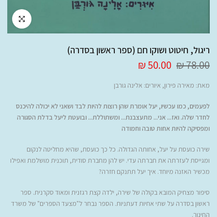
לחץ להגדלה
ריגול, חיטוט ושוקו חם (ספר ראשון בסדרה)
50.00 ₪
78.00 ₪
מאת: מאירה פירון, איורים: אלינה גורבן
לפעמים, כמו עכשיו, יעל אומרת שהן רוצות להיות לבד ושאני לא יכולה להיכנס
לחדר שלה. ואז... אני... מתעצבנת... ומשתוללת... ובועטת ליעל בדלת הסגורה
ומפסיקה להיות אחות טובה וחמודה
שירה כועסת על יעל, אחותה הגדולה. כל כך כועסת, שהיא מחליטה לנקום
ומגייסת לעזרתה את חברתה עדי. יש להן מחברת סודית, תוכנית מושלמת ואפילו
מכשיר האזנה מיוחד. איך יעל תתנקם חזרה?
סיפור מצחיק המובא בקולה של שירה, ילדה קצת רגזנית ומאוד סקרנית. ספר
ראשון בסדרה על שתי אחיות דעתניות. הספר נבחר ל"מצעד הספרים" של משרד
החינוך.