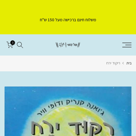
דלג
לתוכן
משלוח חינם ברכישה מעל 150 ש"ח
0
בית
ריקוד ירח