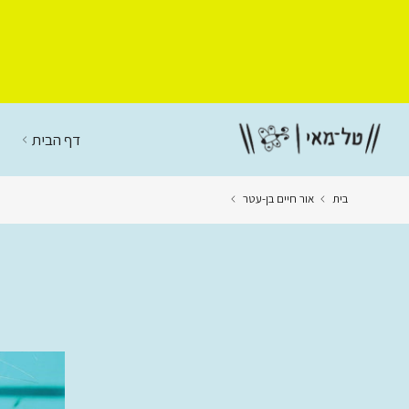
דלג
לתוכן
דף הבית
בית
אור חיים בן-עטר