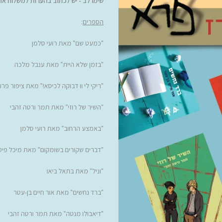
שימו לב - יש לכתוב בהערות למשלוח את
הספרים
:
"כמעט שם" מאת רועי סלמן
"בזמן שלא היית" מאת ענבל מלכה
"ריקי לי וו דבוקה לכיסא!" מאת ציפור פרו
"השיר של רוזי" מאת תמר ורטה זהבי
"באמצע הרחוב" מאת רועי סלמן
"דברים שקורים בשומקום" מאת מיכל פיט
"וניל" מאת בתאל ביאו
"ברד נחשים" מאת אור חיים בן-עטר
"דיאבולו מנטה" מאת תמר ורטה זהבי