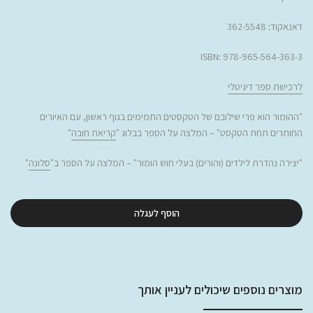
דאנאקוד
:
362-5548
ISBN
:
978-965-564-363-3
לרכישת ספר דיגיטלי
"
ההומור הוא פרי שילובם של הטקסטים התמימים בגוף ראשון, עם האיורים
החותרים תחת הטקסט
" –
המלצה על הספר בבלוג "
קריאת חובה
"
"
יצירה נהדרת לילדים (והורים) בעלי חוש הומור
" – המלצה על הספר ב"
סלונה
"
הוסף לעגלה
מוצרים נוספים שיכולים לעניין אותך