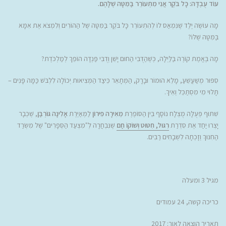
עוֹד עֻבְדָּה: כָּל בֹּקֶר אֲנִי מִתְעוֹרֵר בַּמִּטָּה שֶׁלָּהֶם.
מָה עוֹשֶׂה יֶלֶד שֶׁנִּמְאַס לוֹ לְהִתְעוֹרֵר כָּל בֹּקֶר בַּמִּטָּה שֶׁל הַהוֹרִים וְלִמְצֹא אֶת אִמָּא
בַּמִּטָּה שֶׁלּוֹ?
מָה בֶּאֱמֶת קוֹרֶה בַּלַּיְלָה, כְּשֶׁהַדֻּבִּי הַחוּם יָשֵׁן וְדֻבִּי פַּנְדָּה הוֹפֵךְ לְמַלְכֹּדֶת?
סִפּוּר מְשַׁעֲשֵׁעַ, מָלֵא הוּמוֹר וּבָרָק, הַמְּתָאֵר כֵּיצַד הַמְּצִיאוּת יְכוֹלָה לִלְבֹּשׁ כַּמָּה פָּנִים –
תָּלוּי מִי מִסְתַּכֵּל וְאֵיךְ.
שִׁתּוּף פְּעֻלָּה מֻצְלָח נוֹסָף בֵּין הַסּוֹפֶרֶת
מֵאִירָה פִירוֹן
לַמְּאַיֶּרֶת
אָלִינָה גּוֹרְבַּן
, שֶׁכְּבָר
יָצְרוּ יַחַד אֶת סִדְרַת
רִגּוּל, חִטּוּט וְשׁוֹקוֹ חַם
שֶׁנִּבְחֲרָה לְ"מִצְעַד הַסְּפָרִים" שֶׁל מִשְׂרַד
הַחִנּוּךְ וְזָכְתָה לִשְׁבָחִים רַבִּים.
מגיל 3 ומעלה
כריכה קשה, 24 עמודים
תאריך הוצאה לאור: 2017