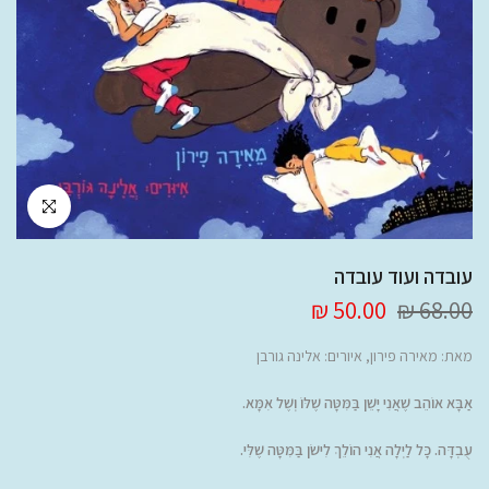
לחץ להגדלה
עובדה ועוד עובדה
50.00 ₪
68.00 ₪
מאת:
מאירה פירון
, איורים: אלינה גורבן
אַבָּא אוֹהֵב שֶׁאֲנִי יָשֵׁן בַּמִּטָּה שֶׁלּוֹ וְשֶׁל אִמָּא.
עֻבְדָּה. כָּל לַיְלָה אֲנִי הוֹלֵךְ לִישֹׁן בַּמִּטָּה שֶׁלִּי.