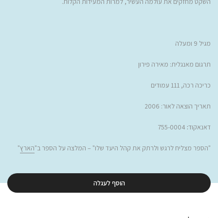
השקט מחזקים את עולמה העשיר, למרות המעידות הקלות.
מגיל 9 ומעלה
תרגום מאנגלית: מאירה פירון
כריכה רכה, 111 עמודים
תאריך הוצאה לאור: 2006
דאנאקוד
:
755-0004
"הספר מצליח לרגש ולרתק את קהל היעד שלו" – המלצה על הספר ב"
הארץ
"
הוסף לעגלה