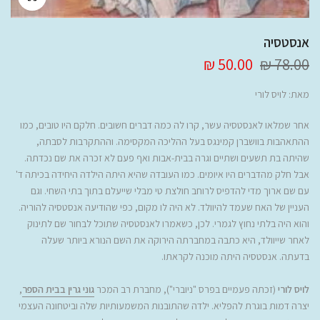
אנסטסיה
50.00 ₪
78.00 ₪
מאת:
לויס לורי
אחר שמלאו לאנסטסיה עשר, קרו לה כמה דברים חשובים. חלקם היו טובים, כמו
ההתאהבות בוושברן קמינגס בעל ההליכה המקסימה. וההתקרבות לסבתה,
שהיתה בת תשעים ושתיים וגרה בבית-אבות ואף פעם לא זכרה את שם נכדתה.
אבל חלק מהדברים היו איומים. כמו העובדה שהיא היתה הילדה היחידה בכיתה ד'
עם שם ארוך מדי להדפיס לרוחב חולצת טי מבלי שייעלם בתוך בתי השחי.
וגם
העניין של האח שעמד להיוולד. לא היה לו מקום, כפי שהודיעה אנסטסיה להוריה.
והוא היה בלתי נחוץ לגמרי. לכן, כשאמרו לאנסטסיה שתוכל לבחור שם לתינוק
לאחר שייוולד, היא כתבה במחברתה הירוקה את השם הנורא ביותר שעלה
בדעתה. אנסטסיה היתה מוכנה לקראתו.
לויס לורי
(זכתה פעמיים בפרס "ניוברי"), מחברת רב המכר
גוני גרין בבית הספר
,
יצרה דמות בוגרת להפליא. ילדה שהתובנות המשמעותיות שלה וביטחונה העצמי